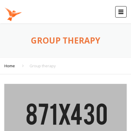
GROUP THERAPY
Home
Group therapy